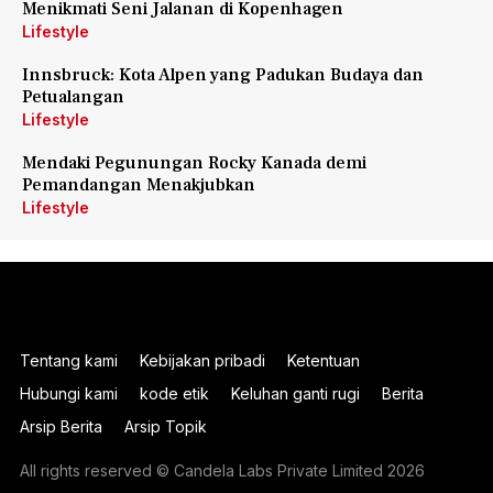
Menikmati Seni Jalanan di Kopenhagen
Lifestyle
Innsbruck: Kota Alpen yang Padukan Budaya dan
Petualangan
Lifestyle
Mendaki Pegunungan Rocky Kanada demi
Pemandangan Menakjubkan
Lifestyle
Tentang kami
Kebijakan pribadi
Ketentuan
Hubungi kami
kode etik
Keluhan ganti rugi
Berita
Arsip Berita
Arsip Topik
All rights reserved © Candela Labs Private Limited 2026