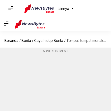
lainnya
Beranda
/
Berita
/
Gaya hidup Berita
/
Tempat-tempat menakjubkan di Meghalaya ini wajib dikunjungi
ADVERTISEMENT