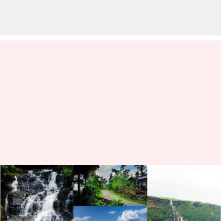
Tempat-tempat menakjubkan
di Meghalaya ini wajib
dikunjungi