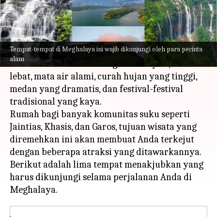
menulis
Jul 31, 2023
12:37 pm
Taufiq Al Jufri
Apa ceritanya
Tempat-tempat di Meghalaya ini wajib dikunjungi oleh para pecinta
Terletak di Timur Laut India, Meghalaya
alam
terkenal akan keanekaragaman hayati, hutan
lebat, mata air alami, curah hujan yang tinggi,
medan yang dramatis, dan festival-festival
tradisional yang kaya.
Rumah bagi banyak komunitas suku seperti
Jaintias, Khasis, dan Garos, tujuan wisata yang
diremehkan ini akan membuat Anda terkejut
dengan beberapa atraksi yang ditawarkannya.
Berikut adalah lima tempat menakjubkan yang
harus dikunjungi selama perjalanan Anda di