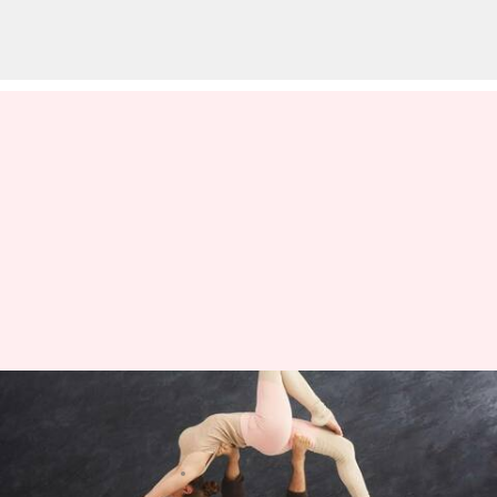
Serba-serbi acro yoga, tren
kebugaran terbaru
menulis
Aug 22, 2023
11:15 am
Taufiq Al Jufri