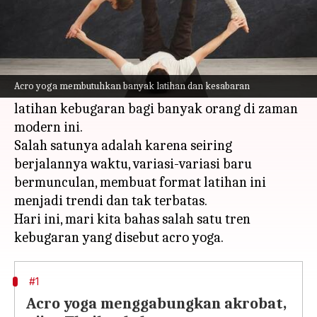
Apa ceritanya
Meskipun yoga adalah latihan kuno yang telah
ada selama lebih dari 5.000 tahun, ada beberapa
Acro yoga membutuhkan banyak latihan dan kesabaran
alasan mengapa yoga masih menjadi pilihan
latihan kebugaran bagi banyak orang di zaman
modern ini.
Salah satunya adalah karena seiring
berjalannya waktu, variasi-variasi baru
bermunculan, membuat format latihan ini
menjadi trendi dan tak terbatas.
Hari ini, mari kita bahas salah satu tren
#1
Acro yoga menggabungkan akrobat,