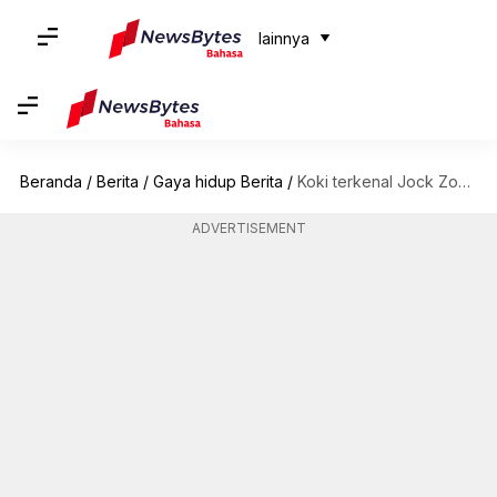
lainnya
Beranda
/
Berita
/
Gaya hidup Berita
/
Koki terkenal Jock Zonfrillo meninggal sebelum pemutaran perdana musim baru MasterChef Australia
ADVERTISEMENT