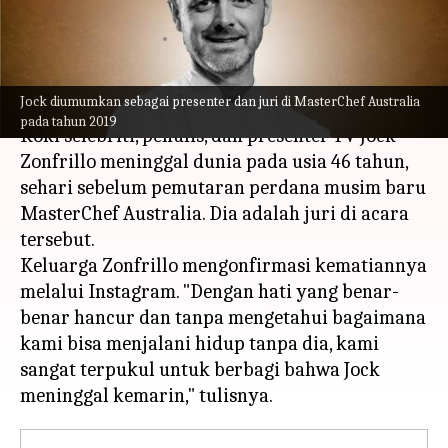
MasterChef Australia
menulis
May 02, 2023
12:31 pm
Taufiq Al Jufri
Apa ceritanya
Jock diumumkan sebagai presenter dan juri di MasterChef Australia
pada tahun 2019
Koki selebriti, penulis, dan presenter TV Jock
Zonfrillo meninggal dunia pada usia 46 tahun,
sehari sebelum pemutaran perdana musim baru
MasterChef Australia. Dia adalah juri di acara
tersebut.
Keluarga Zonfrillo mengonfirmasi kematiannya
melalui Instagram. "Dengan hati yang benar-
benar hancur dan tanpa mengetahui bagaimana
kami bisa menjalani hidup tanpa dia, kami
sangat terpukul untuk berbagi bahwa Jock