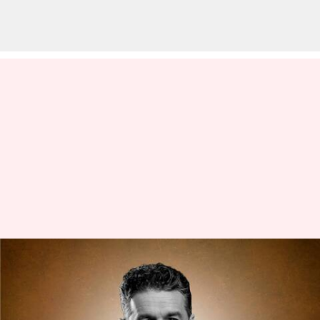
Koki terkenal Jock Zonfrillo
meninggal sebelum pemutaran
perdana musim baru