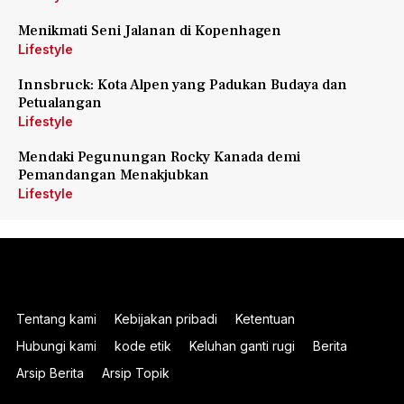
Menikmati Seni Jalanan di Kopenhagen
Lifestyle
Innsbruck: Kota Alpen yang Padukan Budaya dan
Petualangan
Lifestyle
Mendaki Pegunungan Rocky Kanada demi
Pemandangan Menakjubkan
Lifestyle
Tentang kami
Kebijakan pribadi
Ketentuan
Hubungi kami
kode etik
Keluhan ganti rugi
Berita
Arsip Berita
Arsip Topik