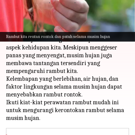
menulis
Jul 12, 2023
12:40 pm
Taufiq Al Jufri
Apa ceritanya
Kadang-kadang kita dibuat terkejut bagaimana
Rambut kita rentan rontok dan patah selama musim hujan
musim hujan memengaruhi hampir semua
aspek kehidupan kita. Meskipun menggeser
panas yang menyengat, musim hujan juga
membawa tantangan tersendiri yang
mempengaruhi rambut kita.
Kelembapan yang berlebihan, air hujan, dan
faktor lingkungan selama musim hujan dapat
menyebabkan rambut rontok.
Ikuti kiat-kiat perawatan rambut mudah ini
untuk mengurangi kerontokan rambut selama