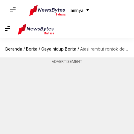
lainnya
Beranda
/
Berita
/
Gaya hidup Berita
/
Atasi rambut rontok dengan kiat-kiat perawatan rambut di musim hujan ini
ADVERTISEMENT