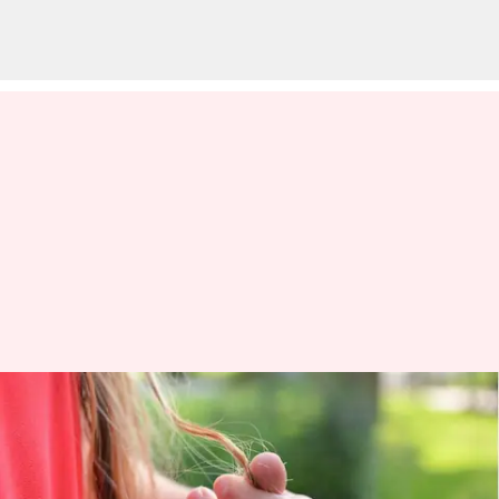
Atasi rambut rontok dengan
kiat-kiat perawatan rambut di
musim hujan ini