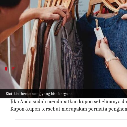
menulis
Sep 27, 2023
12:10 pm
Taufiq Al Jufri
Apa ceritanya
Di era belanja daring, pesona toko fisik tetap tak t
Ada sesuatu yang unik dan memuaskan saat berjal
Namun, terapi belanja ini dapat dengan cepat ber
#1
Kumpulkan kupon
Periksa kupon, diskon, dan penawaran cashback. Car
Kiat-kiat hemat uang yang bisa berguna
belanjalah secara strategis.
Jika Anda sudah mendapatkan kupon sebelumnya dari
Kupon-kupon tersebut merupakan permata penghema