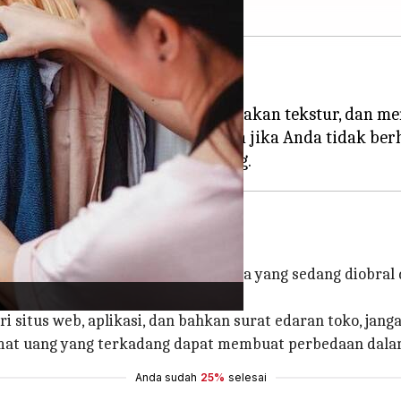
ertandingi.
an-jalan di lorong-lorong, merasakan tekstur, dan m
ubah menjadi penguras keuangan jika Anda tidak berh
i iklan merek untuk melihat apa saja yang sedang diobra
 situs web, aplikasi, dan bahkan surat edaran toko, ja
t uang yang terkadang dapat membuat perbedaan dalam 
Anda sudah
25%
selesai