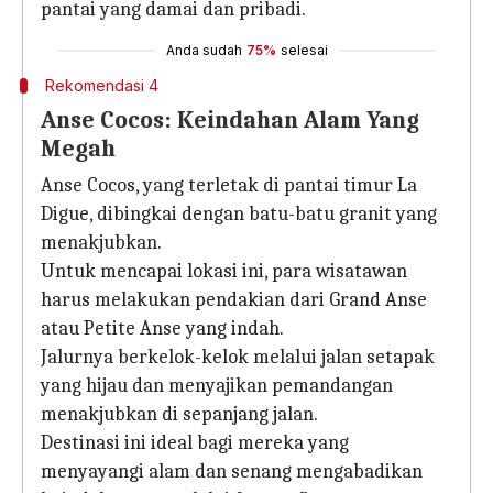
pantai yang damai dan pribadi.
Anda sudah
75%
selesai
Rekomendasi 4
Anse Cocos: Keindahan Alam Yang
Megah
Anse Cocos, yang terletak di pantai timur La
Digue, dibingkai dengan batu-batu granit yang
menakjubkan.
Untuk mencapai lokasi ini, para wisatawan
harus melakukan pendakian dari Grand Anse
atau Petite Anse yang indah.
Jalurnya berkelok-kelok melalui jalan setapak
yang hijau dan menyajikan pemandangan
menakjubkan di sepanjang jalan.
Destinasi ini ideal bagi mereka yang
menyayangi alam dan senang mengabadikan