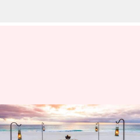
Ketenangan Di Seychelles:
Temukan Surga Yang
Tersembunyi Di Tepian Pantai