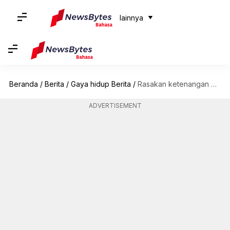
lainnya
Beranda
/
Berita
/
Gaya hidup Berita
/
Rasakan ketenangan di pegunungan hijau Vermont: Hal-hal menyenangkan yang bisa dilakukan
ADVERTISEMENT