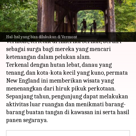
bisa dilakukan
menulis
Mar 19, 2024
11:58 am
Bob
Apa ceritanya
Hal-hal yang bisa dilakukan di Vermont
Vermont, terletak di Amerika Serikat, berdiri
sebagai surga bagi mereka yang mencari
ketenangan dalam pelukan alam.
Terkenal dengan hutan lebat, danau yang
tenang, dan kota-kota kecil yang kuno, permata
New England ini memberikan wisata yang
menenangkan dari hiruk pikuk perkotaan.
Sepanjang tahun, pengunjung dapat melakukan
aktivitas luar ruangan dan menikmati barang-
barang buatan tangan di kawasan ini serta hasil