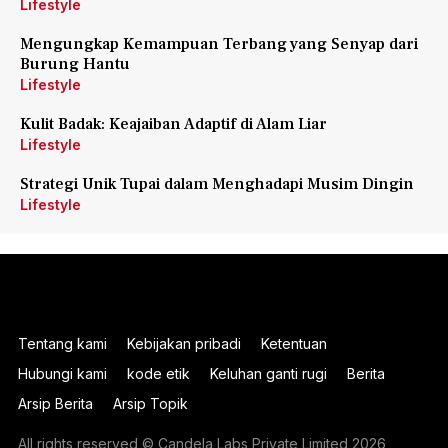
Lifestyle
Mengungkap Kemampuan Terbang yang Senyap dari
Burung Hantu
Lifestyle
Kulit Badak: Keajaiban Adaptif di Alam Liar
Lifestyle
Strategi Unik Tupai dalam Menghadapi Musim Dingin
Lifestyle
Tentang kami
Kebijakan pribadi
Ketentuan
Hubungi kami
kode etik
Keluhan ganti rugi
Berita
Arsip Berita
Arsip Topik
All rights reserved © Candela Labs Private Limited 2026