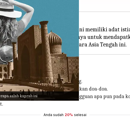
, perlu diingat bahwa negara ini memiliki adat istia
harus menghormati dan mematuhinya untuk mendapatk
dang beribadah
dupan sehari-hari bagi banyak orang.
(arah Ka'bah di Mekah) dan melafalkan doa-doa.
apa salah kaprah ini
asi langsung dengan Tuhan, dan gangguan apa pun pada k
t.
Anda sudah
20%
selesai