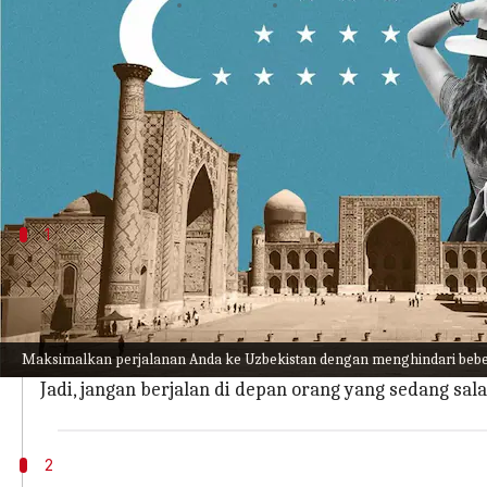
menulis
Apr 14, 2023
11:59 am
Taufiq Al Jufri
Apa ceritanya
Selagi Anda merencanakan perjalanan ke Uzbekistan
Walaupun hal itu mungkin asing bagi kita, kita 
1
Jangan berjalan di depan orang yang se
Di Uzbekistan, salat adalah bagian penting dari kehi
Selama salat, umat Islam menghadap ke arah kiblat 
Maksimalkan perjalanan Anda ke Uzbekistan dengan menghindari beber
Diyakini bahwa selama salat, seseorang berkomunik
Jadi, jangan berjalan di depan orang yang sedang sala
2