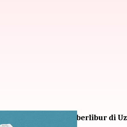
han awam ini selama berlibur di U