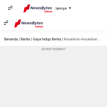
lainnya
Beranda
/
Berita
/
Gaya hidup Berita
/
Kesalahan-kesalahan umum saat tidur yang dapat picu jerawat
ADVERTISEMENT