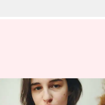
Kesalahan-kesalahan umum
saat tidur yang dapat picu
jerawat