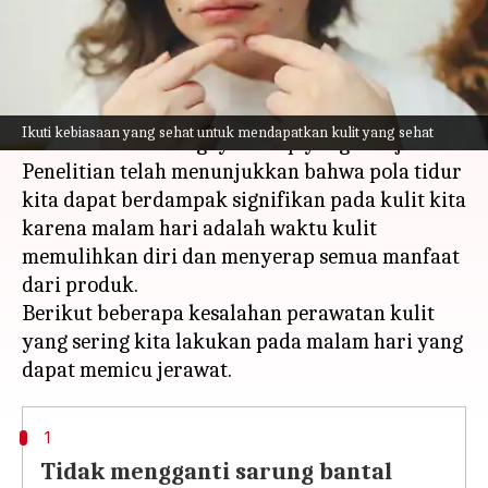
menulis
Aug 24, 2023
12:51 pm
Taufiq Al Jufri
Apa ceritanya
Perawatan kulit adalah bagaimana kita
Ikuti kebiasaan yang sehat untuk mendapatkan kulit yang sehat
merawat kulit dan gaya hidup yang kita jalani.
Penelitian telah menunjukkan bahwa pola tidur
kita dapat berdampak signifikan pada kulit kita
karena malam hari adalah waktu kulit
memulihkan diri dan menyerap semua manfaat
dari produk.
Berikut beberapa kesalahan perawatan kulit
yang sering kita lakukan pada malam hari yang
1
Tidak mengganti sarung bantal