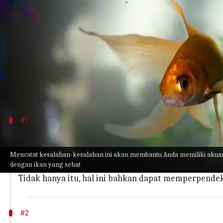
menulis
Oct 16, 2023
11:19 am
Taufiq Al Jufri
Apa ceritanya
Memelihara akuarium yang penuh dengan ikan-ikan
pengusir stres, akuarium ini juga dapat memperc
Namun, dalam prosesnya, banyak orang yang akh
#1
Memilih tangki kecil
Tidak peduli apakah Anda hanya memelihara beberapa
Mencatat kesalahan-kesalahan ini akan membantu Anda memiliki akua
dengan ikan yang sehat
Hal ini karena ikan hanya akan memiliki ruang ger
Tidak hanya itu, hal ini bahkan dapat memperpend
#2