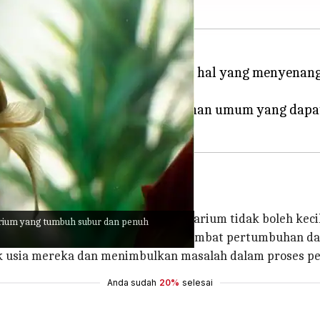
 cantik di rumah bisa menjadi hal yang menyenangk
antik dekorasi rumah Anda.
irnya membuat beberapa kesalahan umum yang dapa
 ikan atau ikan kecil, ukuran akuarium tidak boleh kecil
rium yang tumbuh subur dan penuh
ak yang terbatas, yang dapat menghambat pertumbuhan d
ek usia mereka dan menimbulkan masalah dalam proses p
Anda sudah
20%
selesai