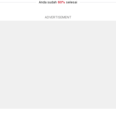
Anda sudah
60%
selesai
ADVERTISEMENT