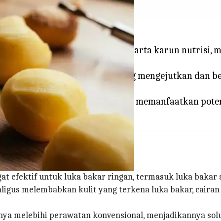
ggap sebagai limbah, adalah harta karun nutrisi, min
t kentang memiliki aplikasi yang mengejutkan dan be
biasa namun sangat berharga untuk memanfaatkan pot
gat efektif untuk luka bakar ringan, termasuk luka bakar
ligus melembabkan kulit yang terkena luka bakar, cairan 
ya melebihi perawatan konvensional, menjadikannya sol