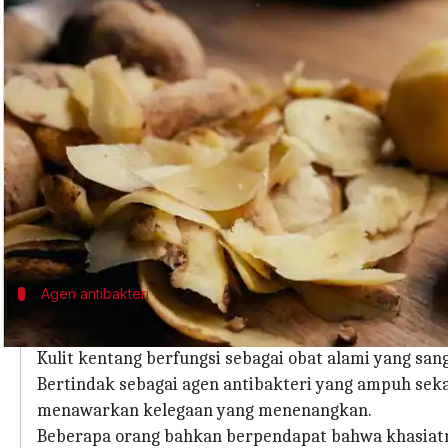
menulis
Feb 20, 2024
11:26 am
Taufiq Al Jufri
Apa ceritanya
Tahukah Anda bahwa kulit kentang, yang sering dian
gizi dari kentang itu sendiri?
Di luar peran tradisionalnya dalam memasak, kuli
proyek-proyek DIY yang menyenangkan.
Di sini, kita akan melihat lima cara yang tidak 
Agen antibakteri
Mengobati luka bakar ringan
Kulit kentang berfungsi sebagai obat alami yang san
Bertindak sebagai agen antibakteri yang ampuh seka
menawarkan kelegaan yang menenangkan.
Beberapa orang bahkan berpendapat bahwa khasiatn