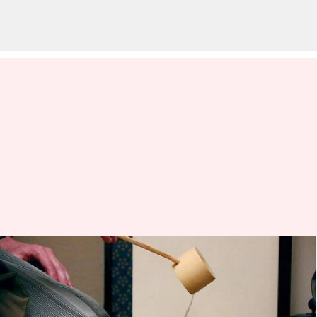
Kedai-kedai teh di Kyoto yang
tenang dan patut untuk
dijelajahi