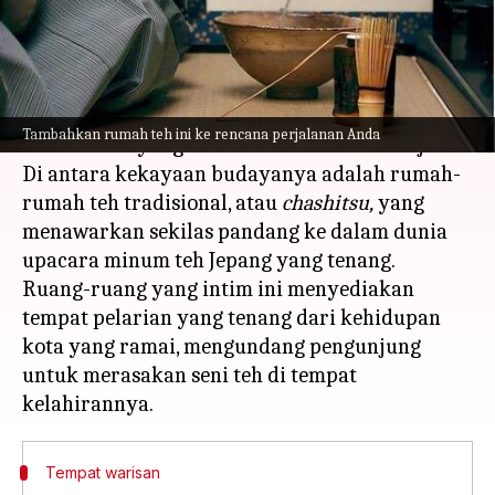
menulis
Apr 24, 2024
12:22 pm
Taufiq Al Jufri
Apa ceritanya
Kyoto, yang pernah menjadi ibu kota Jepang,
Tambahkan rumah teh ini ke rencana perjalanan Anda
adalah kota yang sarat akan tradisi dan sejarah.
Di antara kekayaan budayanya adalah rumah-
rumah teh tradisional, atau
chashitsu,
yang
menawarkan sekilas pandang ke dalam dunia
upacara minum teh Jepang yang tenang.
Ruang-ruang yang intim ini menyediakan
tempat pelarian yang tenang dari kehidupan
kota yang ramai, mengundang pengunjung
untuk merasakan seni teh di tempat
Tempat warisan