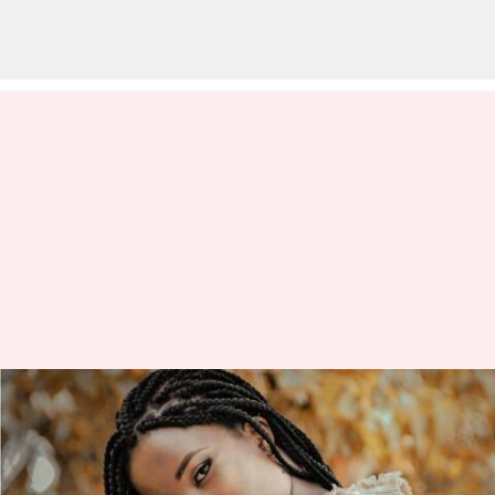
Memahami kebangkitan
kepang mikro
menulis
Nov 10, 2023
11:50 am
Taufiq Al Jufri