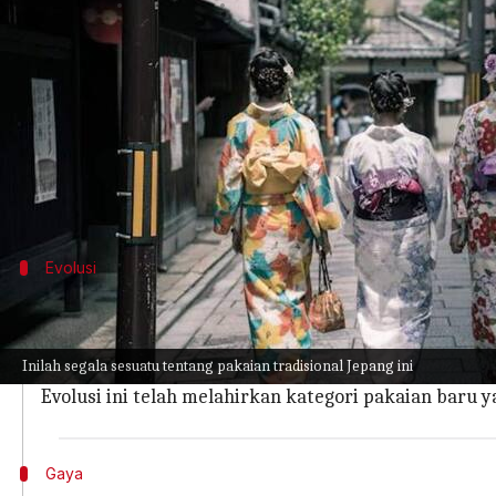
menulis
Mar 08, 2024
11:53 am
Bob
Apa ceritanya
Kimono, pakaian tradisional Jepang, telah berke
Seiring berkembangnya konektivitas global, par
Artikel ini membahas kemunculan kimono modern
Evolusi
Evolusi mode kimono
Kimono, yang berasal dari zaman Heian di Jepang, t
Inilah segala sesuatu tentang pakaian tradisional Jepang ini
Kimono masa kini sedang mengalami kebangkitan, 
Evolusi ini telah melahirkan kategori pakaian baru
Gaya