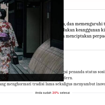
mbang melampaui akar budayanya, dan memengaruhi tr
a desainer dengan terampil memadukan keanggunan k
, menyoroti peran mereka dalam menciptakan perpa
elah melampaui peran awalnya sebagai penanda status sos
menyatu dengan kepekaan mode modern.
 yang menghormati tradisi lama sekaligus menyambut inov
Anda sudah
20%
selesai