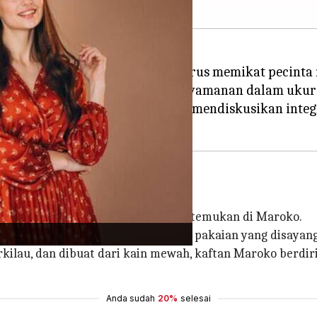
m dan makna tradisionalnya, terus memikat pecinta 
 mewujudkan keanggunan dan kenyamanan dalam ukur
jadi ciri pakaian indah ini dan mendiskusikan inte
si oleh berbagai budaya sebelum ditemukan di Maroko.
mat selama berabad-abad, menjadi pakaian yang disayangi
kilau, dan dibuat dari kain mewah, kaftan Maroko berdir
Anda sudah
20%
selesai