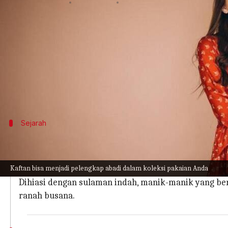
menulis
Mar 06, 2024
11:40 am
Handoko
Apa ceritanya
Kaftan Maroko, dengan akar sejarahnya yang dala
Pakaian ini bukan sekedar ikon budaya; kaftan
Kita akan mempelajari kekayaan warisan yang men
Sejarah
Sebuah Permadani Tradisi
Kaftan, yang berasal dari Mesopotamia kuno, diadop
Kaftan bisa menjadi pelengkap abadi dalam koleksi pakaian Anda
Di sana, pakaian ini telah disempurnakan dengan cer
Dihiasi dengan sulaman indah, manik-manik yang ber
ranah busana.