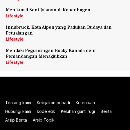
Menikmati Seni Jalanan di Kopenhagen
Lifestyle
Innsbruck: Kota Alpen yang Padukan Budaya dan
Petualangan
Lifestyle
Mendaki Pegunungan Rocky Kanada demi
Pemandangan Menakjubkan
Lifestyle
Tentang kami
Kebijakan pribadi
Ketentuan
Hubungi kami
kode etik
Keluhan ganti rugi
Berita
Arsip Berita
Arsip Topik