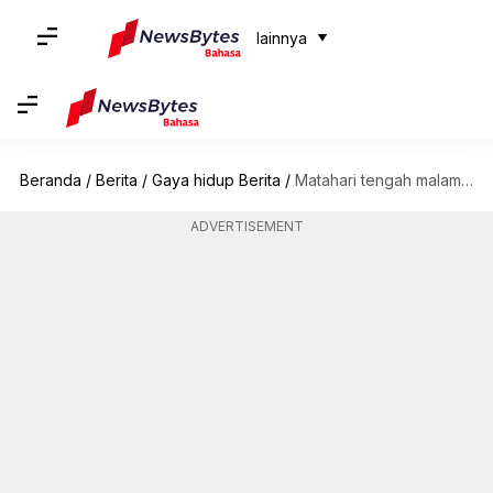
lainnya
Beranda
/
Berita
/
Gaya hidup Berita
/
Matahari tengah malam di Tromso adalah daya tarik yang tidak boleh Anda lewatkan
ADVERTISEMENT