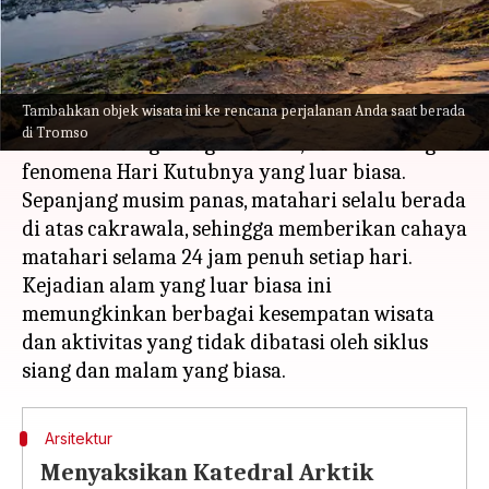
menulis
Apr 02, 2024
11:24 am
Taufiq Al Jufri
Apa ceritanya
Tambahkan objek wisata ini ke rencana perjalanan Anda saat berada
Tromso, sebuah kota yang terletak di Lingkaran
di Tromso
Arktik Norwegia bagian utara, terkenal dengan
fenomena Hari Kutubnya yang luar biasa.
Sepanjang musim panas, matahari selalu berada
di atas cakrawala, sehingga memberikan cahaya
matahari selama 24 jam penuh setiap hari.
Kejadian alam yang luar biasa ini
memungkinkan berbagai kesempatan wisata
dan aktivitas yang tidak dibatasi oleh siklus
Arsitektur
Menyaksikan Katedral Arktik