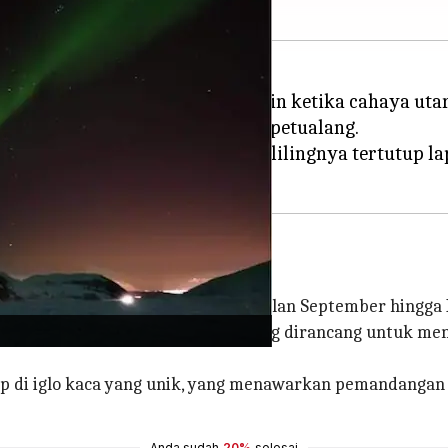
kan, terutama saat musim dingin ketika cahaya utara
aya Sami dan peluang untuk berpetualang.
h bintang, dengan hutan di sekelilingnya tertutup l
dengan pemandangan optimal dari bulan September hingga
dapat mengikuti tur berpemandu yang dirancang untuk 
ap di iglo kaca yang unik, yang menawarkan pemandangan
Anda sudah
20%
selesai