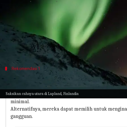
menulis
Mar 28, 2024
11:19 am
Bob
Apa ceritanya
Lapland di Finlandia adalah tempat yang menakjub
Daerah Arktik ini terkenal dengan perpaduan bud
Pengunjung dapat menjelajah di bawah langit penu
Rekomendasi 1
Kejar aurora borealis
Daya tarik utama Lapland adalah aurora borealis, 
Saksikan cahaya utara di Lapland, Finlandia
Untuk merasakan keajaiban alam ini, pengunjung 
minimal.
Alternatifnya, mereka dapat memilih untuk mengin
gangguan.