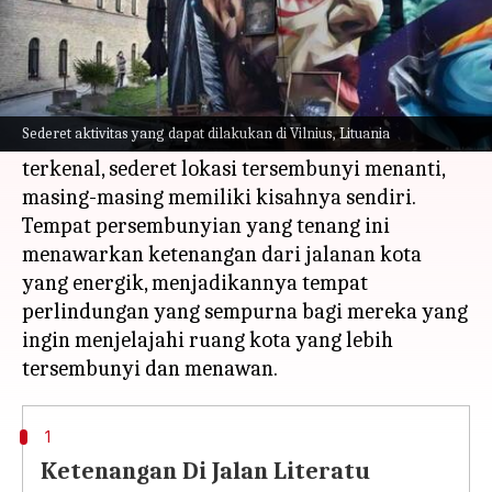
Apa ceritanya
Vilnius, ibu kota Lituania, adalah kota yang
penuh dengan daya tarik rahasia.
Sederet aktivitas yang dapat dilakukan di Vilnius, Lituania
Di luar Kota Tua abad pertengahan yang
terkenal, sederet lokasi tersembunyi menanti,
masing-masing memiliki kisahnya sendiri.
Tempat persembunyian yang tenang ini
menawarkan ketenangan dari jalanan kota
yang energik, menjadikannya tempat
perlindungan yang sempurna bagi mereka yang
ingin menjelajahi ruang kota yang lebih
1
Ketenangan Di Jalan Literatu