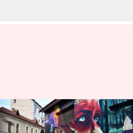
Jelajahi Vilnius, Sederet Lokasi
Tersembunyi Di Lituania
menulis
Mar 28, 2024
10:35 am
Handoko