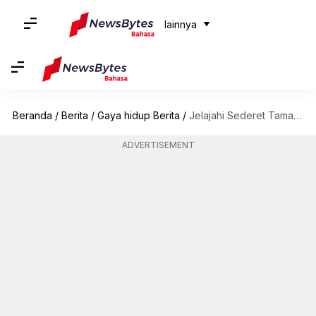
lainnya
Beranda
/
Berita
/
Gaya hidup Berita
/
Jelajahi Sederet Taman Indah Marrakesh Untuk Liburan Yang Tak Terlupakan
ADVERTISEMENT