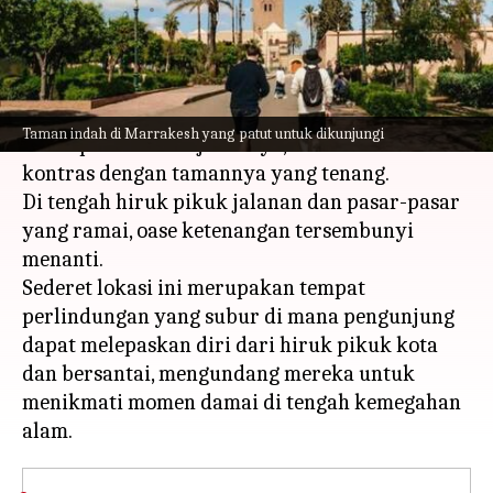
menulis
Mar 27, 2024
11:41 am
Handoko
Apa ceritanya
Marrakesh, sebuah kota yang hidup dengan
Taman indah di Marrakesh yang patut untuk dikunjungi
hiruk pikuk dan sejarahnya, menawarkan
kontras dengan tamannya yang tenang.
Di tengah hiruk pikuk jalanan dan pasar-pasar
yang ramai, oase ketenangan tersembunyi
menanti.
Sederet lokasi ini merupakan tempat
perlindungan yang subur di mana pengunjung
dapat melepaskan diri dari hiruk pikuk kota
dan bersantai, mengundang mereka untuk
menikmati momen damai di tengah kemegahan