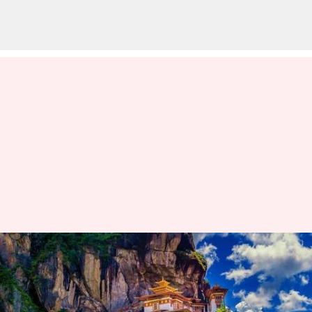
Jelajahi Dzong Kuno Bhutan
Dengan Panduan Wisata Ini
menulis
Apr 04, 2024
11:54 am
Handoko