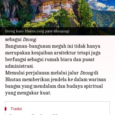
Apa ceritanya
Bhutan, negeri mistis yang terletak di
pegunungan Himalaya, terkenal dengan
Dzong kuno Bhutan yang patut dikunjungi
struktur megah seperti benteng yang dikenal
sebagai
Dzong
.
Bangunan-bangunan megah ini tidak hanya
merupakan keajaiban arsitektur tetapi juga
berfungsi sebagai rumah biara dan pusat
administrasi.
Memulai perjalanan melalui jalur
Dzong
di
Bhutan memberikan jendela ke dalam warisan
bangsa yang mendalam dan budaya spiritual
Tradisi