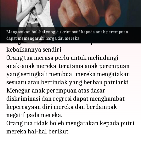
menulis
Mar 17, 2023
11:50 am
Taufiq Al Jufri
Apa ceritanya
Mengatakan hal-hal yang diskriminatif kepada anak perempuan
Kita semua tahu bahwa orang tua menegur atau
dapat memengaruhi harga diri mereka
mengatakan hal-hal tertentu kepada anak demi
kebaikannya sendiri.
Orang tua merasa perlu untuk melindungi
anak-anak mereka, terutama anak perempuan
yang seringkali membuat mereka mengatakan
sesuatu atau bertindak yang berbau patriarki.
Menegur anak perempuan atas dasar
diskriminasi dan regresi dapat menghambat
kepercayaan diri mereka dan berdampak
negatif pada mereka.
Orang tua tidak boleh mengatakan kepada putri