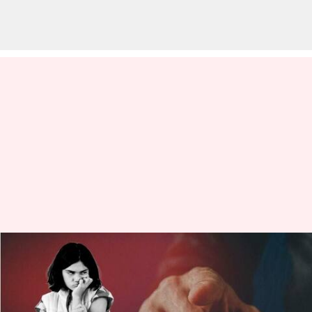
Mengatakan hal-hal ini kepada
putri Anda dapat merusak
kepercayaan dirinya