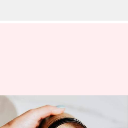
Inovasi perawatan kulit yang
berfokus pada kesehatan
wanita di 2024