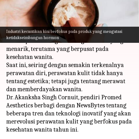
menulis
Jan 19, 2024
11:25 am
Taufiq Al Jufri
Apa ceritanya
Industri kecantikan kini berfokus pada produk yang mengatasi
Memasuki tahun yang baru, dunia perawatan
ketidakseimbangan hormon
kulit dipenuhi dengan berbagai inovasi yang
menarik, terutama yang berpusat pada
kesehatan wanita.
Saat ini, seiring dengan semakin terkenalnya
perawatan diri, perawatan kulit tidak hanya
tentang estetika; tetapi juga tentang merawat
dan memberdayakan wanita.
Dr. Akanksha Singh Cornuit, pendiri Promed
Aesthetics berbagi dengan NewsBytes tentang
beberapa tren dan teknologi inovatif yang akan
merevolusi perawatan kulit yang berfokus pada