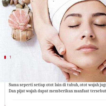
menulis
Apr 10, 2023
01:13 pm
Handoko
Apa ceritanya
Pengelupasan, pembersihan, dan pelembab semuanya
diabaikan.
Pijat wajah merangsang berbagai titik tekanan d
1
Otot-otot wajah perlu dilatih untuk m
Selain merasa dimanjakan dan segar seketika, pija
kulit.
Sama seperti setiap otot lain di tubuh, otot wajah j
Dan pijat wajah dapat memberikan manfaat tersebut