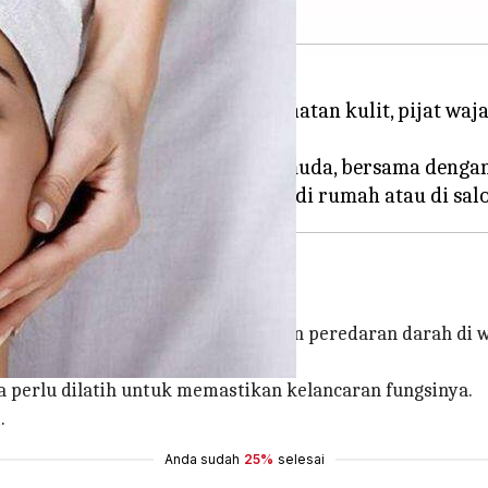
 penting untuk menjaga kesehatan kulit, pijat wajah
an membuat kulit menjadi lebih muda, bersama dengan
emperlancar kinerjanya
tan yang baik membantu melancarkan peredaran darah di 
uga perlu dilatih untuk memastikan kelancaran fungsinya.
.
Anda sudah
25%
selesai