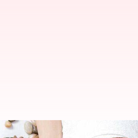
Inilah mengapa pijat wajah meru