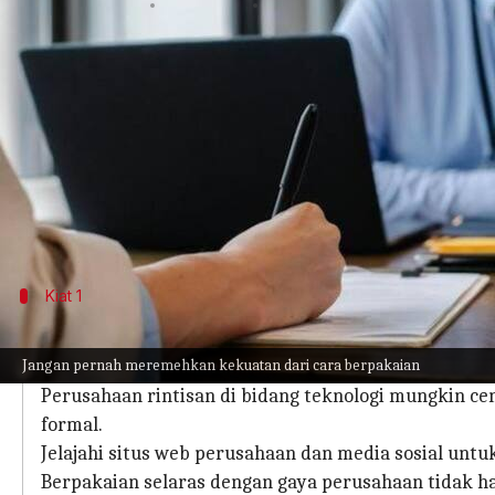
menulis
Feb 28, 2024
10:17 am
Handoko
Apa ceritanya
Dalam wawancara kerja, kesan pertama adalah ku
Pakaian Anda memainkan peran penting dalam pert
memproyeksikan profesionalisme, kepercayaan dir
Panduan ini akan membimbing Anda dalam berpaka
Kiat 1
Memahami Budaya Perusahaan
Jangan pernah meremehkan kekuatan dari cara berpakaian
Sebelum wawancara Anda, penting untuk menyelidik
Perusahaan rintisan di bidang teknologi mungkin c
formal.
Jelajahi situs web perusahaan dan media sosial un
Berpakaian selaras dengan gaya perusahaan tidak 