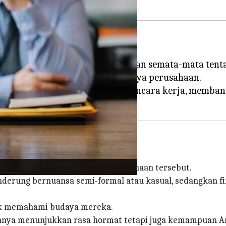
ncinya.
emuan awal ini. Faktor ini bukan semata-mata tentan
i, dan keselarasan dengan budaya perusahaan.
ian secara cerdas untuk wawancara kerja, membantu
i aturan berpakaian dalam perusahaan tersebut.
enderung bernuansa semi-formal atau kasual, sedangkan
tuk memahami budaya mereka.
hanya menunjukkan rasa hormat tetapi juga kemampuan A