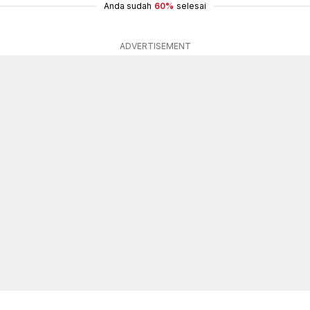
Anda sudah
60%
selesai
ADVERTISEMENT