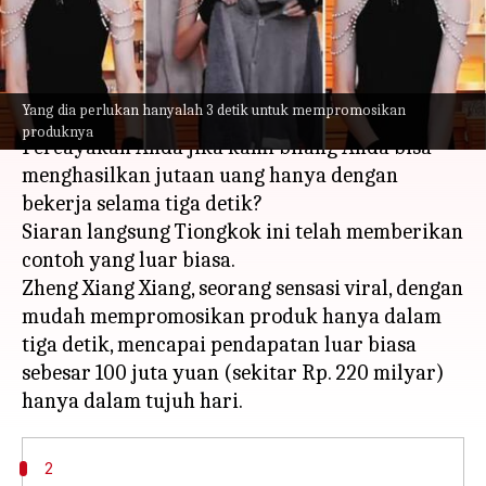
Rp. 220 milyar
menulis
Nov 22, 2023
12:02 pm
Bob
Apa ceritanya
Yang dia perlukan hanyalah 3 detik untuk mempromosikan
produknya
Percayakah Anda jika kami bilang Anda bisa
menghasilkan jutaan uang hanya dengan
bekerja selama tiga detik?
Siaran langsung Tiongkok ini telah memberikan
contoh yang luar biasa.
Zheng Xiang Xiang, seorang sensasi viral, dengan
mudah mempromosikan produk hanya dalam
tiga detik, mencapai pendapatan luar biasa
sebesar 100 juta yuan (sekitar Rp. 220 milyar)
2