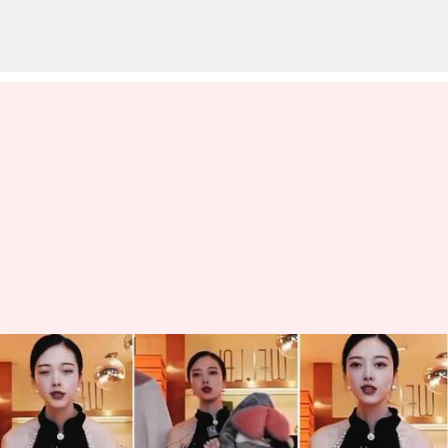
Influencer Tiongkok
mempromosikan produk
selama 3 detik; menghasilkan