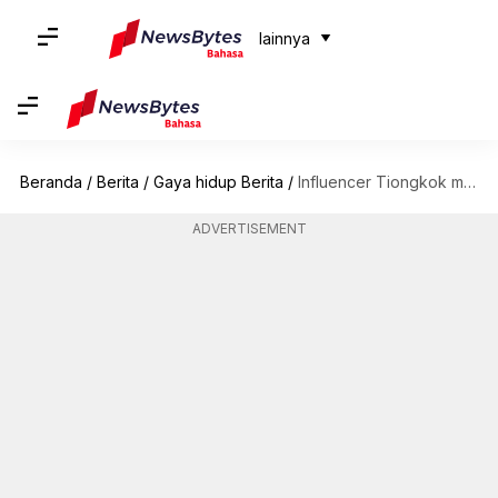
lainnya
Beranda
/
Berita
/
Gaya hidup Berita
/
Influencer Tiongkok mempromosikan produk selama 3 detik; menghasilkan Rp. 220 milyar
ADVERTISEMENT