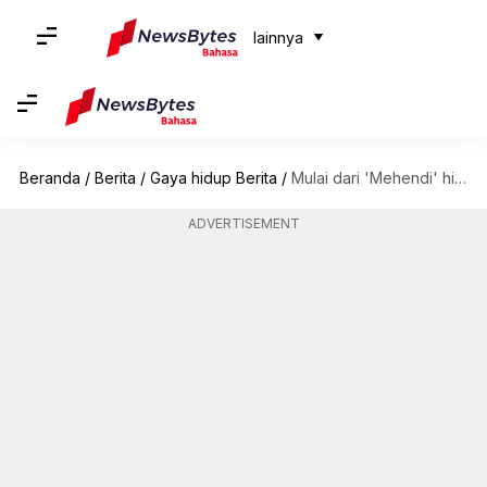
lainnya
Beranda
/
Berita
/
Gaya hidup Berita
/
Mulai dari 'Mehendi' hingga upaca pernikahan, ide pakaian untuk pernikahan sahabat Anda
ADVERTISEMENT