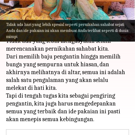
Anda
menulis
Apr 04, 2023
12:44 pm
Handoko
Tidak ada hari yang lebih spesial seperti pernikahan sahabat sejati
Apa ceritanya
Anda dan ide pakaian ini akan membuat Anda terlihat seperti di dunia
mimpi
Tidak ada yang lebih mengasyikan selain
merencanakan pernikahan sahabat kita.
Dari memilih baju pengantin hingga memilih
bunga yang sempurna untuk hiasan, dan
akhirnya melihatnya di altar, semua ini adalah
salah satu pengalaman yang akan selalu
melekat di hati kita.
Tapi di tengah tugas kita sebagai pengiring
pengantin, kita juga harus mengedepankan
semua yang terbaik dan ide pakaian ini pasti