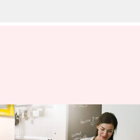
Ide Membiasakan Rutinitas
Pagi untuk Hari yang Produktif
menulis
Apr 10, 2023
01:51 pm
Shubham Gupta