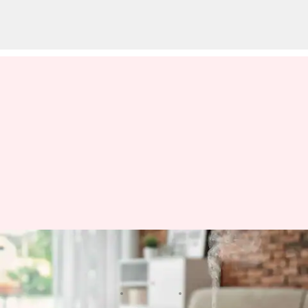
Ide-Ide Untuk Mengurangi
Stres Melalui Aromaterapi
menulis
Apr 11, 2023
01:23 pm
Shubham Gupta