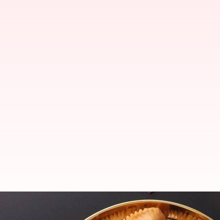
Apa artinya Holi tanpa gujiya? C