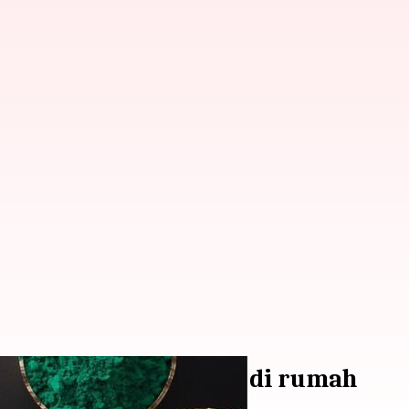
obalah resep-resep ini di rumah