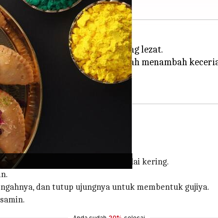
gkap tanpa menyantap gujiya yang lezat.
ari pasar, memasaknya di rumah menambah keceriaan
kering. Sisihkan.
yak samin dan campur dengan malai kering.
n.
tengahnya, dan tutup ujungnya untuk membentuk gujiya.
 samin.
Anda sudah
20%
selesai