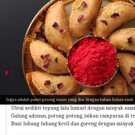
menulis
Mar 04, 2023
12:35 pm
Taufiq Al Jufri
Apa ceritanya
Holi sudah dekat dan perayaan ini tidak akan len
Meskipun Anda dapat dengan mudah membelinya d
warna ini.
1
Gujiya malai
Masak malai dengan gula dan kelapa (kering) sampai 
Gujiya adalah pastri goreng manis yang diisi dengan bahan-bahan enak
Kemudian panggang buah-buahan kering dengan min
Uleni sedikit tepung lalu lumuri dengan minyak sami
Gulung adonan, potong-potong, isikan campuran di 
Buat lubang-lubang kecil dan goreng dengan minyak