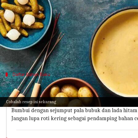
menulis
Feb 22, 2024
12:08 pm
Handoko
Apa ceritanya
Fondue
keju, tradisi Swiss, adalah hidangan dalam
Sajian ini merupakan bagian integral dari budaya
Ramuan keju leleh dan bahan lainnya yang lezat 
Daftar Bahan Baku
Siapkan Bahan-Bahan Berikut Ini
Untuk hidangan klasik Swiss ini, Anda membutuhka
Cobalah resep ini sekarang
Siapkan juga satu siung bawang putih, 300 ml anggur
Bumbui dengan sejumput pala bubuk dan lada hitam 
Jangan lupa roti kering sebagai pendamping bahan 