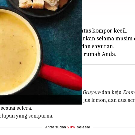
 jumlah besar yang dinikmati di atas kompor kecil.
 Swiss, makanan ini sering dihadirkan selama musim 
membentuk saus krim untuk roti dan sayuran.
n masing-masing 200 gram parutan
Gruyere
dan keju
Emme
 putih non-alkohol, satu sendok teh jus lemon, dan dua 
sesuai selera.
celupan yang sempurna.
Anda sudah
20%
selesai