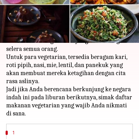
menulis
Oct 06, 2023
11:42 am
Handoko
Apa ceritanya
Masakan lokal Sri Lanka menawarkan
kombinasi hidangan lezat yang sesuai dengan
selera semua orang.
Untuk para vegetarian, tersedia beragam kari,
roti pipih, nasi, mie, lentil, dan panekuk yang
akan membuat mereka ketagihan dengan cita
rasa aslinya.
Jadi jika Anda berencana berkunjung ke negara
indah ini pada liburan berikutnya, simak daftar
makanan vegetarian yang wajib Anda nikmati
1