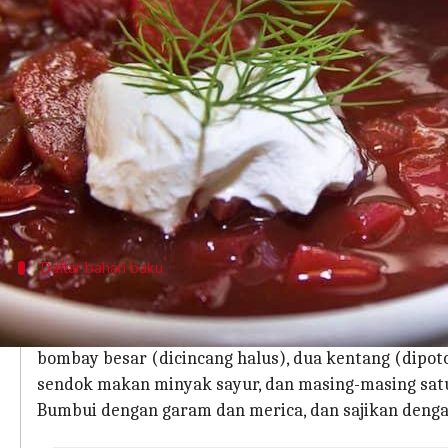
menulis
Apr 10, 2024
11:24 am
Handoko
Apa ceritanya
Borscht
adalah sup tradisional Ukraina yang warn
Dengan sejarah berabad-abad, ini adalah makana
Ada banyak variasi dari resep ini di setiap budaya
ke dapur Anda.
Daftar bahan baku
Sediakan Bahan-Bahan Berikut Ini
Untuk resep
Borscht
vegetarian ini, Anda membutuhk
bombay besar (dicincang halus), dua kentang (dipot
sendok makan minyak sayur, dan masing-masing satu
Bumbui dengan garam dan merica, dan sajikan deng