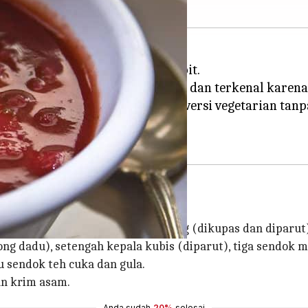
anya merah cerah berasal dari bit.
n pokok di masakan Eropa Timur dan terkenal karen
, tetapi hari ini kami fokus pada versi vegetarian ta
an tiga buah bit berukuran sedang (dikupas dan diparut)
ong dadu), setengah kepala kubis (diparut), tiga sendok 
 sendok teh cuka dan gula.
an krim asam.
Anda sudah
20%
selesai