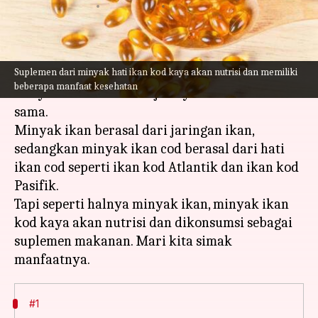
menulis
Mar 24, 2023
10:26 am
Handoko
Apa ceritanya
Suplemen dari minyak hati ikan kod kaya akan nutrisi dan memiliki
Minyak ikan kod sering disamakan dengan
beberapa manfaat kesehatan
minyak ikan. Namun sejatinya mereka tidak
sama.
Minyak ikan berasal dari jaringan ikan,
sedangkan minyak ikan cod berasal dari hati
ikan cod seperti ikan kod Atlantik dan ikan kod
Pasifik.
Tapi seperti halnya minyak ikan, minyak ikan
kod kaya akan nutrisi dan dikonsumsi sebagai
suplemen makanan. Mari kita simak
#1