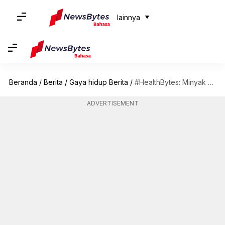
lainnya
Beranda
/
Berita
/
Gaya hidup Berita
/
#HealthBytes: Minyak hati ikan kod sarat dengan manfaat. Temukan disini
ADVERTISEMENT