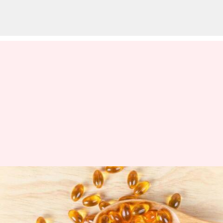
#HealthBytes: Minyak hati ikan
kod sarat dengan manfaat.
Temukan disini