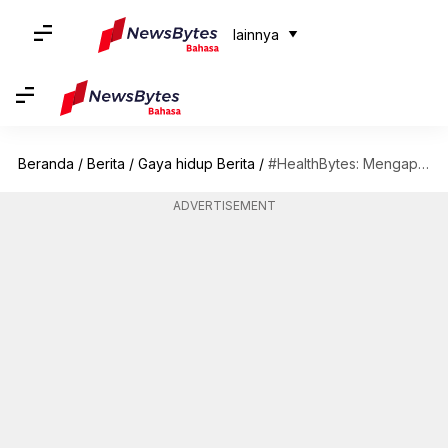
lainnya
Beranda
/
Berita
/
Gaya hidup Berita
/
#HealthBytes: Mengapa Anda harus mengonsumsi jus prune setiap hari
ADVERTISEMENT