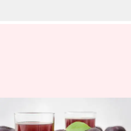
#HealthBytes: Mengapa Anda
harus mengonsumsi jus prune
setiap hari