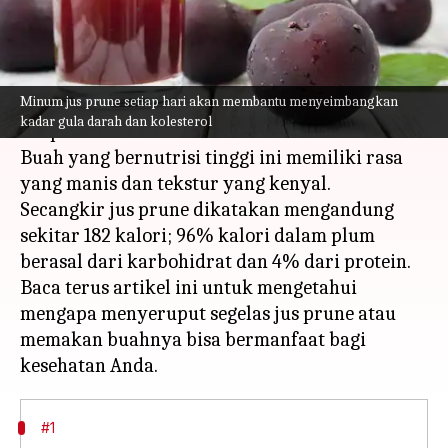
menulis
Mar 22, 2023
12:50 pm
Handoko
Apa ceritanya
Minum jus prune setiap hari akan membantu menyeimbangkan
Prune adalah versi kering dari buah plum
kadar gula darah dan kolesterol
Eropa.
Buah yang bernutrisi tinggi ini memiliki rasa
yang manis dan tekstur yang kenyal.
Secangkir jus prune dikatakan mengandung
sekitar 182 kalori; 96% kalori dalam plum
berasal dari karbohidrat dan 4% dari protein.
Baca terus artikel ini untuk mengetahui
mengapa menyeruput segelas jus prune atau
memakan buahnya bisa bermanfaat bagi
#1