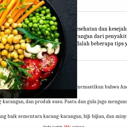
memiliki dampak besar pada kesehatan dan kesejaht
n pengurangan kemungkinan serangan dari penyakit 
agaimana memulainya, berikut adalah beberapa tip
ara seimbang dan sehat
ohidrat Anda, sangat penting untuk memastikan bahwa 
-kacangan, dan produk susu. Pasta dan gula juga menga
ang baik sementara kacang-kacangan, biji-bijian, dan mi
Anda sudah
25%
selesai