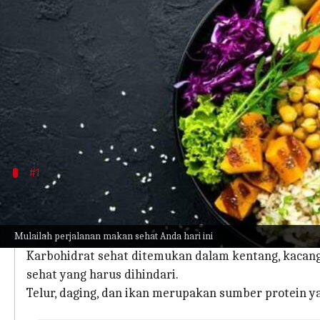
menulis
Mar 17, 2023
12:40 pm
Handoko
Apa ceritanya
Makanan yang kita masukkan ke dalam tubuh kita 
Asupan makanan yang sehat juga dikaitkan denga
Jika Anda seorang pemula yang bertanya-tanya b
#1
Konsumsi dari ketiga makronutrien sec
Memahami makronutrien, lemak, protein, dan karb
Mulailah perjalanan makan sehat Anda hari ini
Anda.
Karbohidrat sehat ditemukan dalam kentang, kacang
sehat yang harus dihindari.
Telur, daging, dan ikan merupakan sumber protein y