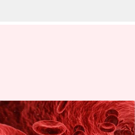
#HealthBytes: Kekurangan
hemoglobin? Berikut beberapa
cara untuk meningkatkannya