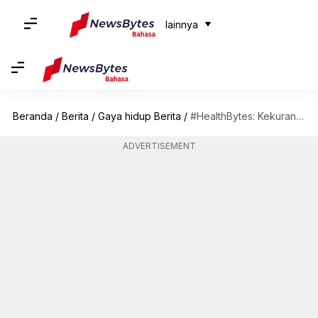
lainnya
Beranda
/
Berita
/
Gaya hidup Berita
/
#HealthBytes: Kekurangan hemoglobin? Berikut beberapa cara untuk meningkatkannya
ADVERTISEMENT