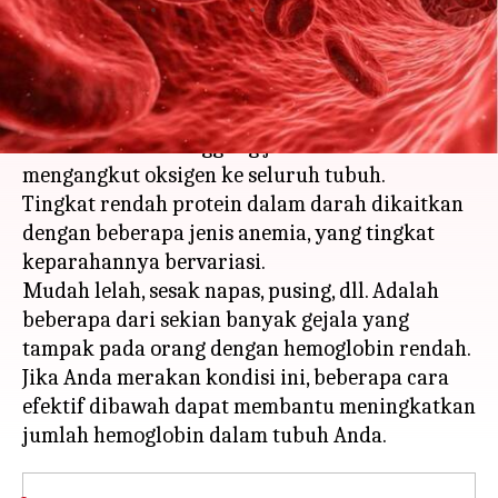
menulis
Mar 17, 2023
01:16 pm
Handoko
Apa ceritanya
Hemoglobin adalah protein yang mengandung
zat besi dan bertanggung jawab untuk
mengangkut oksigen ke seluruh tubuh.
Tingkat rendah protein dalam darah dikaitkan
dengan beberapa jenis anemia, yang tingkat
keparahannya bervariasi.
Mudah lelah, sesak napas, pusing, dll. Adalah
beberapa dari sekian banyak gejala yang
tampak pada orang dengan hemoglobin rendah.
Jika Anda merakan kondisi ini, beberapa cara
efektif dibawah dapat membantu meningkatkan