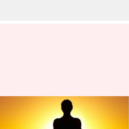
#HealthBytes: Gerakan yoga
untuk membantu
menenangkan pikiran dari