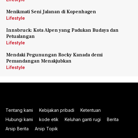
Menikmati Seni Jalanan di Kopenhagen
Lifestyle
Innsbruck: Kota Alpen yang Padukan Budaya dan
Petualangan
Lifestyle
Mendaki Pegunungan Rocky Kanada demi
Pemandangan Menakjubkan
Lifestyle
Tentang kami
Kebijakan pribadi
Ketentuan
Hubungi kami
kode etik
Keluhan ganti rugi
Berita
Arsip Berita
Arsip Topik