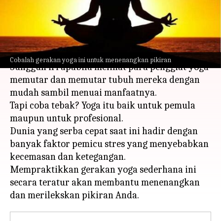
stres
menulis
Mar 23, 2023
12:19 pm
Handoko
Apa ceritanya
Cobalah gerakan yoga ini untuk menenangkan pikiran
Sungguh iri apabila melihat para penggiat yoga
memutar dan memutar tubuh mereka dengan
mudah sambil menuai manfaatnya.
Tapi coba tebak? Yoga itu baik untuk pemula
maupun untuk profesional.
Dunia yang serba cepat saat ini hadir dengan
banyak faktor pemicu stres yang menyebabkan
kecemasan dan ketegangan.
Mempraktikkan gerakan yoga sederhana ini
secara teratur akan membantu menenangkan