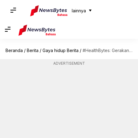
lainnya
Beranda
/
Berita
/
Gaya hidup Berita
/
#HealthBytes: Gerakan yoga untuk membantu menenangkan pikiran dari stres
ADVERTISEMENT