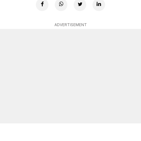
ADVERTISEMENT