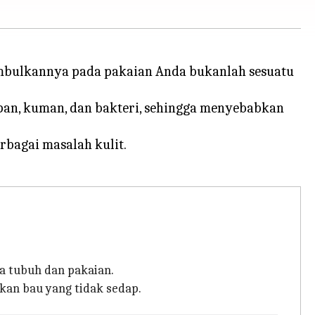
imbulkannya pada pakaian Anda bukanlah sesuatu
pan, kuman, dan bakteri, sehingga menyebabkan
rbagai masalah kulit.
a tubuh dan pakaian.
kan bau yang tidak sedap.