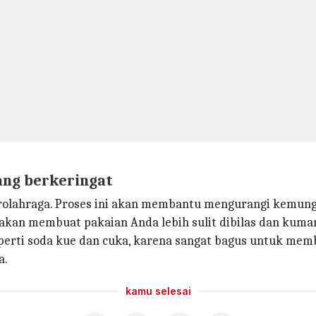
ang berkeringat
rolahraga. Proses ini akan membantu mengurangi kemun
 akan membuat pakaian Anda lebih sulit dibilas dan kum
perti soda kue dan cuka, karena sangat bagus untuk me
a.
kamu selesai