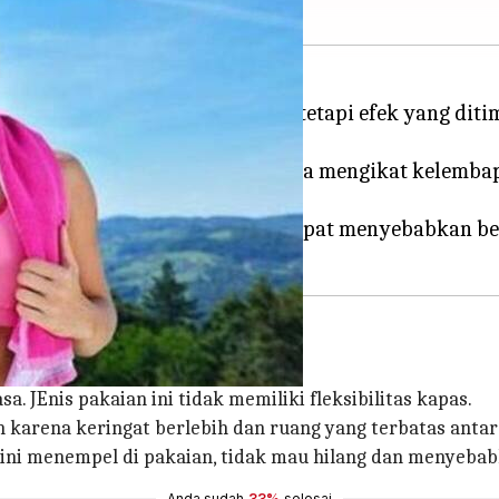
memang terasa menyenangkan, tetapi efek yang dit
Ini karena kain pakaian olahraga mengikat kelemba
ima secara sosial, tetapi juga dapat menyebabkan be
. JEnis pakaian ini tidak memiliki fleksibilitas kapas.
n karena keringat berlebih dan ruang yang terbatas antar
ini menempel di pakaian, tidak mau hilang dan menyebab
Anda sudah
33%
selesai