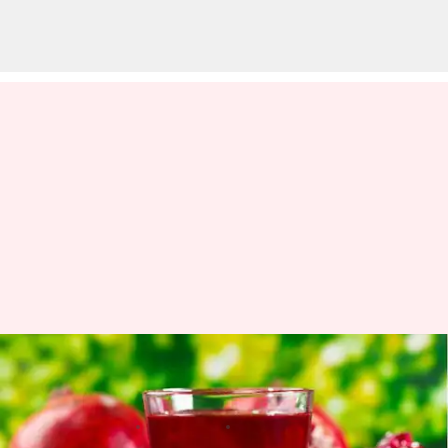
#HealthBytes: 5 minuman ini
kaya antioksidan
menulis
Mar 14, 2023
02:25 pm
Handoko