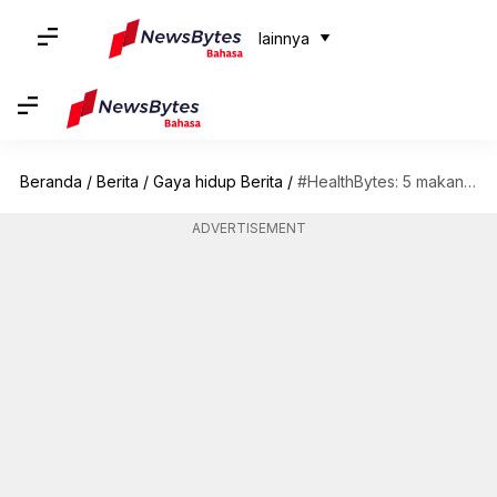
lainnya
Beranda
/
Berita
/
Gaya hidup Berita
/
#HealthBytes: 5 makanan berserat untuk mengurangi lemak perut
ADVERTISEMENT