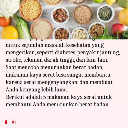
menulis
Mar 06, 2023
12:51 pm
Handoko
Apa ceritanya
Lemak perut tidak hanya terlihat buruk bagi
Anda, tetapi juga merupakan undangan virtual
untuk sejumlah masalah kesehatan yang
mengerikan, seperti diabetes, penyakit jantung,
stroke, tekanan darah tinggi, dan lain-lain.
Saat mencoba menurunkan berat badan,
makanan kaya serat bisa sangat membantu,
karena serat mengenyangkan, dan membuat
Anda kenyang lebih lama.
Berikut adalah 5 makanan kaya serat untuk
#1