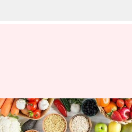
#HealthBytes: 5 makanan
berserat untuk mengurangi
lemak perut