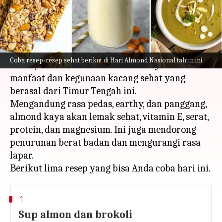
menulis
Feb 16, 2023
11:44 am
Taufiq Al Jufri
Apa ceritanya
Diperingati pada tanggal 16 Februari setiap
Coba resep-resep sehat berikut di Hari Almond Nasional tahun ini
tahun, Hari Almond Nasional merayakan
manfaat dan kegunaan kacang sehat yang
berasal dari Timur Tengah ini.
Mengandung rasa pedas, earthy, dan panggang,
almond kaya akan lemak sehat, vitamin E, serat,
protein, dan magnesium. Ini juga mendorong
penurunan berat badan dan mengurangi rasa
lapar.
1
Sup almon dan brokoli