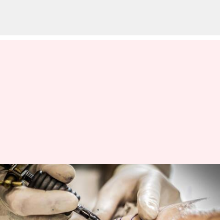
Etiket tato: Hal-hal yang tidak
boleh dilakukan di salon tato
menulis
Mar 20, 2024
10:36 am
Bob