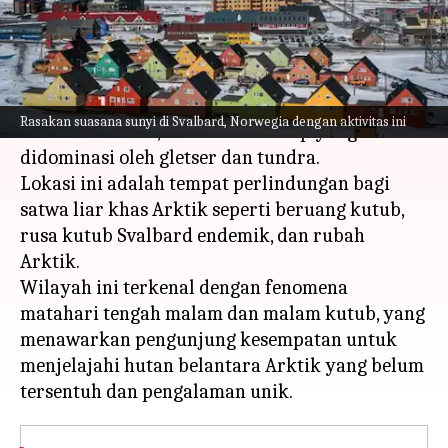
menulis
Feb 20, 2024
12:18 pm
Handoko
Apa ceritanya
Svalbard, kepulauan Norwegia yang terpencil di
Rasakan suasana sunyi di Svalbard, Norwegia dengan aktivitas ini
Samudra Arktik, memiliki lanskap yang
didominasi oleh gletser dan tundra.
Lokasi ini adalah tempat perlindungan bagi
satwa liar khas Arktik seperti beruang kutub,
rusa kutub Svalbard endemik, dan rubah
Arktik.
Wilayah ini terkenal dengan fenomena
matahari tengah malam dan malam kutub, yang
menawarkan pengunjung kesempatan untuk
menjelajahi hutan belantara Arktik yang belum