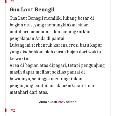
#1
Gua Laut Benagil
Gua Laut Benagil memiliki lubang besar di
bagian atas, yang memungkinkan sinar
matahari menembus dan meningkatkan
pengalaman Anda di pantai.
Lubang ini terbentuk karena erosi batu kapur
yang disebabkan oleh curah hujan dari waktu
ke waktu.
Area di bagian atas dipagari, tetapi pengunjung
masih dapat melihat sekilas pantai di
bawahnya, sehingga memungkinkan
pengunjung pantai untuk menikmati sinar
matahari dari atas.
Anda sudah
25%
selesai
#2