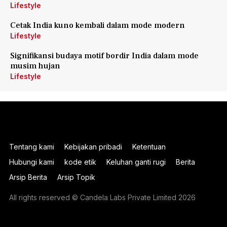
Lifestyle
Cetak India kuno kembali dalam mode modern
Lifestyle
Signifikansi budaya motif bordir India dalam mode
musim hujan
Lifestyle
Tentang kami
Kebijakan pribadi
Ketentuan
Hubungi kami
kode etik
Keluhan ganti rugi
Berita
Arsip Berita
Arsip Topik
All rights reserved © Candela Labs Private Limited 2026