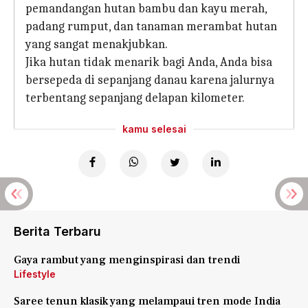
pemandangan hutan bambu dan kayu merah,
padang rumput, dan tanaman merambat hutan
yang sangat menakjubkan.
Jika hutan tidak menarik bagi Anda, Anda bisa
bersepeda di sepanjang danau karena jalurnya
terbentang sepanjang delapan kilometer.
kamu selesai
Berita Terbaru
Gaya rambut yang menginspirasi dan trendi
Lifestyle
Saree tenun klasik yang melampaui tren mode India