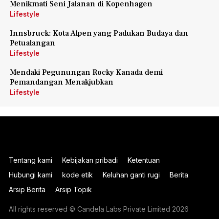
Menikmati Seni Jalanan di Kopenhagen
Lifestyle
Innsbruck: Kota Alpen yang Padukan Budaya dan
Petualangan
Lifestyle
Mendaki Pegunungan Rocky Kanada demi
Pemandangan Menakjubkan
Lifestyle
Tentang kami
Kebijakan pribadi
Ketentuan
Hubungi kami
kode etik
Keluhan ganti rugi
Berita
Arsip Berita
Arsip Topik
All rights reserved © Candela Labs Private Limited 2026