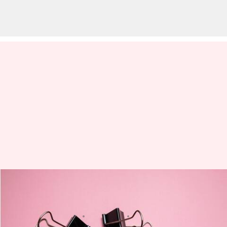
Gunakan Klip Binder untuk
Melindungi Kepala Pisau Cukur
menulis
Mar 21, 2025
11:00 am
Taufiq Al Jufri