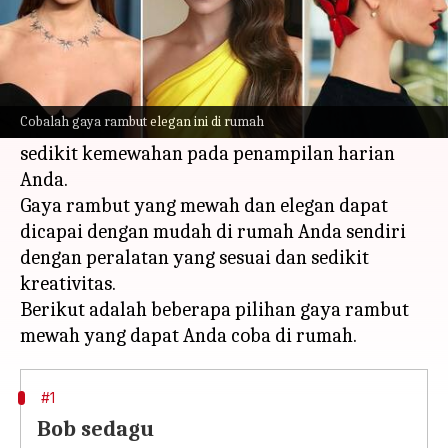
Apa ceritanya
Tidak perlu menjadwalkan kunjungan ke salon
yang mahal, baik saat Anda bersiap-siap untuk
Cobalah gaya rambut elegan ini di rumah
acara khusus atau hanya ingin menambahkan
sedikit kemewahan pada penampilan harian
Anda.
Gaya rambut yang mewah dan elegan dapat
dicapai dengan mudah di rumah Anda sendiri
dengan peralatan yang sesuai dan sedikit
kreativitas.
Berikut adalah beberapa pilihan gaya rambut
#1
Bob sedagu