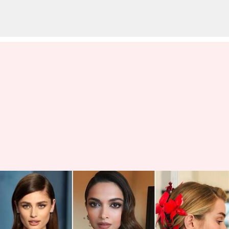
Gaya rambut mewah yang bisa
Anda coba di rumah
menulis
Oct 19, 2023
10:31 am
Taufiq Al Jufri