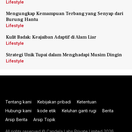
Lifestyle
Mengungkap Kemampuan Terbang yang Senyap dari
Burung Hantu
Lifestyle
Kulit Badak: Keajaiban Adaptif di Alam Liar
Lifestyle
Strategi Unik Tupai dalam Menghadapi Musim Dingin
Lifestyle
Tentang kami
Kebijakan pribadi
Ketentuan
Hubungi kami
kode etik
Keluhan ganti rugi
Berita
Arsip Berita
Arsip Topik
All rights reserved © Candela Labs Private Limited 2026