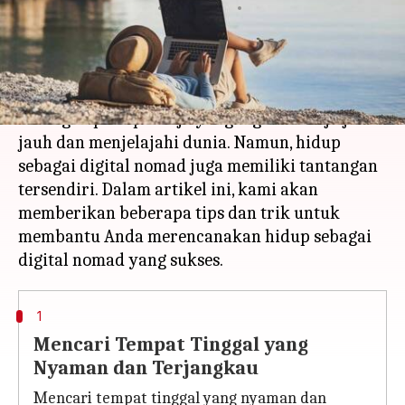
menulis
Apr 13, 2023
01:53 pm
Shubham Gupta
Apa ceritanya
Gaya hidup digital nomad semakin populer di
kalangan para pekerja yang ingin bekerja jarak
jauh dan menjelajahi dunia. Namun, hidup
sebagai digital nomad juga memiliki tantangan
tersendiri. Dalam artikel ini, kami akan
memberikan beberapa tips dan trik untuk
membantu Anda merencanakan hidup sebagai
1
Mencari Tempat Tinggal yang
Nyaman dan Terjangkau
Mencari tempat tinggal yang nyaman dan