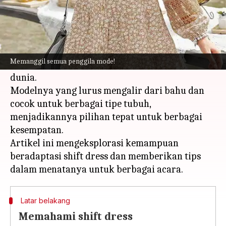
Apa ceritanya
Shift dress, pakaian yang dikenal karena
kesederhanaan dan keserbagunaannya, telah
Memanggil semua penggila mode!
menjadi pakaian pokok bagi wanita di seluruh
dunia.
Modelnya yang lurus mengalir dari bahu dan
cocok untuk berbagai tipe tubuh,
menjadikannya pilihan tepat untuk berbagai
kesempatan.
Artikel ini mengeksplorasi kemampuan
beradaptasi shift dress dan memberikan tips
Latar belakang
Memahami shift dress