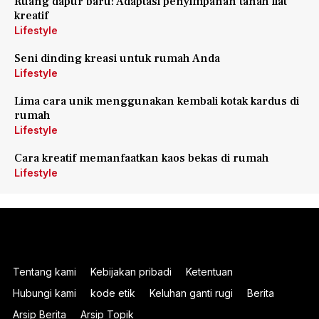
Ruang dapur baru: Adaptasi penyimpanan tanah liat
kreatif
Lifestyle
Seni dinding kreasi untuk rumah Anda
Lifestyle
Lima cara unik menggunakan kembali kotak kardus di
rumah
Lifestyle
Cara kreatif memanfaatkan kaos bekas di rumah
Lifestyle
Tentang kami
Kebijakan pribadi
Ketentuan
Hubungi kami
kode etik
Keluhan ganti rugi
Berita
Arsip Berita
Arsip Topik