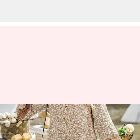
Gaun shift: Pakaian utama yang
Anda butuhkan
menulis
Apr 17, 2024
10:29 am
Bob