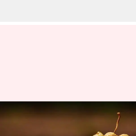
FDA Menyetujui Obat Pertama
Untuk Menyembuhkan Alergi
Makanan Yang Parah