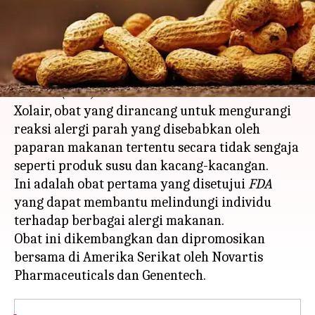
menulis
Feb 20, 2024
11:52 am
Handoko
Apa ceritanya
Badan Pengawas Obat dan Makanan Amerika
Serikat
(FDA)
telah memberikan izin untuk
Xolair, obat yang dirancang untuk mengurangi
reaksi alergi parah yang disebabkan oleh
paparan makanan tertentu secara tidak sengaja
seperti produk susu dan kacang-kacangan.
Ini adalah obat pertama yang disetujui
FDA
yang dapat membantu melindungi individu
terhadap berbagai alergi makanan.
Obat ini dikembangkan dan dipromosikan
bersama di Amerika Serikat oleh Novartis