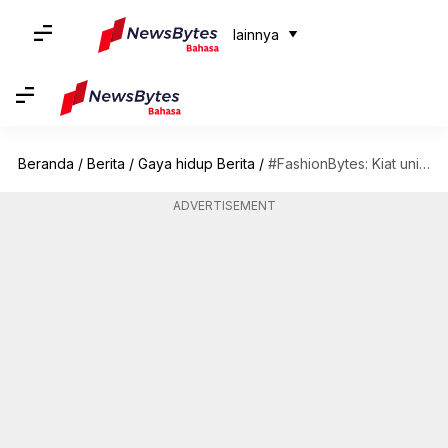
lainnya
Beranda
/
Berita
/
Gaya hidup Berita
/
#FashionBytes: Kiat unik untuk menguasai street style seperti profesional
ADVERTISEMENT