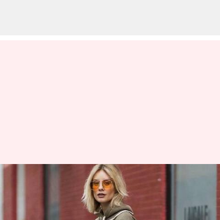
#FashionBytes: Kiat unik
untuk menguasai street style
seperti profesional