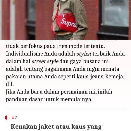
menulis
Apr 03, 2023
12:01 pm
Handoko
Apa ceritanya
Street style
adalah pendekatan mode yang
berbeda dari ide arus utama dan sama sekali
tidak berfokus pada tren mode tertentu.
Individualisme Anda adalah
stylist
terbaik Anda
dalam hal
street style
dan gaya busana ini
adalah tentang bagaimana Anda ingin menata
pakaian utama Anda seperti kaus, jeans, kemeja,
dll.
Jika Anda baru dalam permainan ini, inilah
#2
Kenakan jaket atau kaus yang